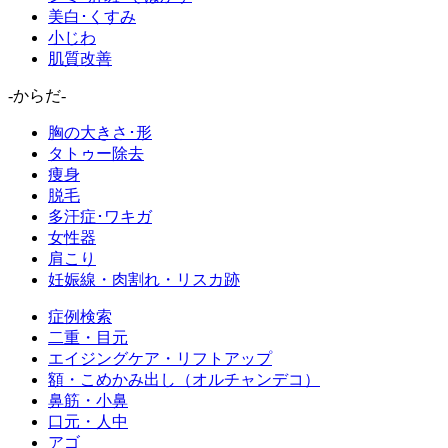
美白･くすみ
小じわ
肌質改善
-からだ-
胸の大きさ･形
タトゥー除去
痩身
脱毛
多汗症･ワキガ
女性器
肩こり
妊娠線・肉割れ・リスカ跡
症例検索
二重・目元
エイジングケア・リフトアップ
額・こめかみ出し（オルチャンデコ）
鼻筋・小鼻
口元・人中
アゴ