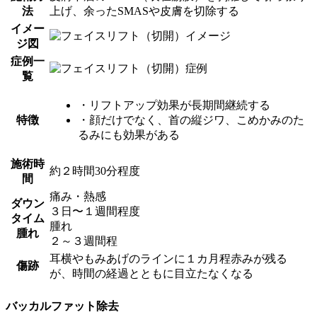
法
上げ、余ったSMASや皮膚を切除する
イメー
ジ図
症例一
覧
・リフトアップ効果が長期間継続する
特徴
・顔だけでなく、首の縦ジワ、こめかみのた
るみにも効果がある
施術時
約２時間30分程度
間
痛み・熱感
ダウン
３日〜１週間程度
タイム
腫れ
腫れ
２～３週間程
耳横やもみあげのラインに１カ月程赤みが残る
傷跡
が、時間の経過とともに目立たなくなる
バッカルファット除去