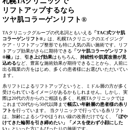
札幌TAクリニックで
リフトアップするなら
ツヤ肌コラーゲンリフト®
TAクリニックグループの代名詞ともいえる
「TAC式ツヤ肌
コラーゲンリフト®」
は、札幌TAクリニックのエイジング
ケア・リフトアップ整形でも特に人気の高い施術です。リフ
トアップ効果がさらに期待できる
「ツヤ肌コラーゲンリフト
®極」
は、
引き上げ効果
はもちろん、
持続性や肌質改善が見
込める
など、豊富な施術効果が期待できることから、人前に
出る職業の方をはじめ、多くの患者様にお選びいただいてい
ます。
糸リフトによるリフトアップというと、ミドル層の方が多く
受けられているイメージがあるかもしれません。しかし、実
際は20代の方からのご相談も多く、札幌TAクリニックでは
これまで20代から50代以降まで
幅広い年齢層の患者様の糸リ
フト
を行っています。 当クリニックで行っている糸リフト
は、加齢によるシワやほうれい線の改善だけでなく、
「ぼや
けてきた輪郭を引き締めたい」「メスを使わず小顔にした
い」
といった方にもぴったりの施術です。