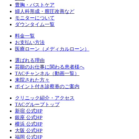
豊胸・バストケア
婦人科形成・膣圧改善など
モニターについて
ダウンタイム一覧
料金一覧
お支払い方法
医療ローン（メディカルローン）
選ばれる理由
芸能のお仕事に関わる患者様へ
TACチャンネル（動画一覧）
来院された方々
ポイント付き診察券のご案内
クリニック紹介・アクセス
TACグループトップ
新宿 公式HP
銀座 公式HP
横浜 公式HP
大阪 公式HP
福岡 公式HP