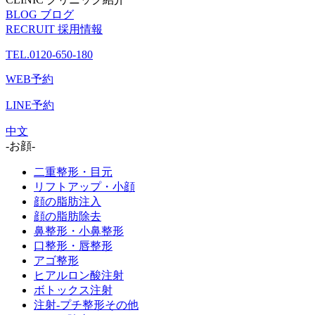
BLOG
ブログ
RECRUIT
採用情報
TEL.0120-650-180
WEB予約
LINE予約
中文
-お顔-
二重整形・目元
リフトアップ・小顔
顔の脂肪注入
顔の脂肪除去
鼻整形・小鼻整形
口整形・唇整形
アゴ整形
ヒアルロン酸注射
ボトックス注射
注射-プチ整形その他