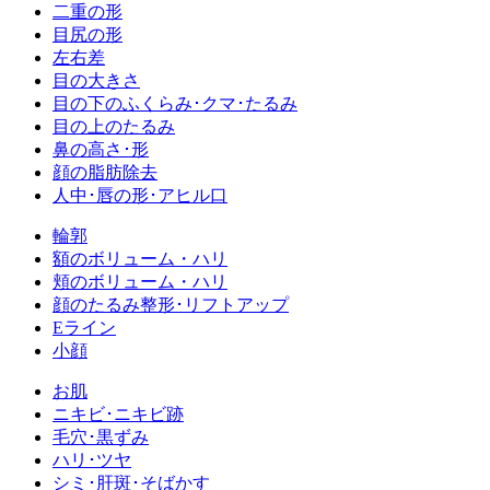
二重の形
目尻の形
左右差
目の大きさ
目の下のふくらみ･クマ･たるみ
目の上のたるみ
鼻の高さ･形
顔の脂肪除去
人中･唇の形･アヒル口
輪郭
額のボリューム・ハリ
頬のボリューム・ハリ
顔のたるみ整形･リフトアップ
Eライン
小顔
お肌
ニキビ･ニキビ跡
毛穴･黒ずみ
ハリ･ツヤ
シミ･肝斑･そばかす