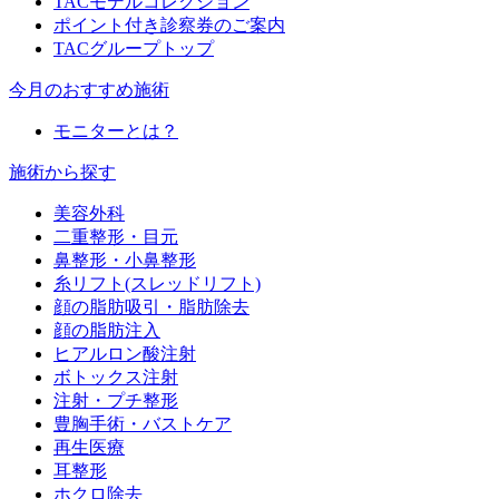
TACモデルコレクション
ポイント付き診察券のご案内
TACグループトップ
今月のおすすめ施術
モニターとは？
施術から探す
美容外科
二重整形・目元
鼻整形・小鼻整形
糸リフト(スレッドリフト)
顔の脂肪吸引・脂肪除去
顔の脂肪注入
ヒアルロン酸注射
ボトックス注射
注射・プチ整形
豊胸手術・バストケア
再生医療
耳整形
ホクロ除去