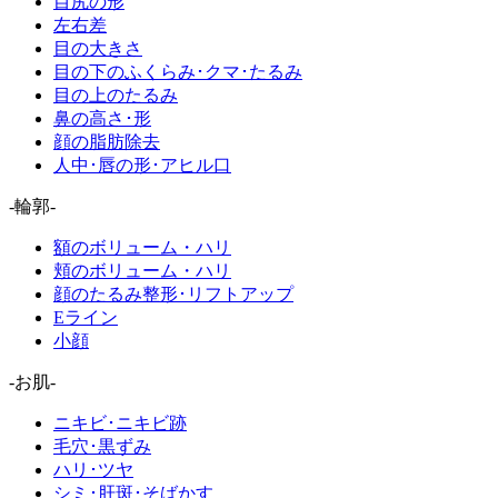
目尻の形
左右差
目の大きさ
目の下のふくらみ･クマ･たるみ
目の上のたるみ
鼻の高さ･形
顔の脂肪除去
人中･唇の形･アヒル口
-輪郭-
額のボリューム・ハリ
頬のボリューム・ハリ
顔のたるみ整形･リフトアップ
Eライン
小顔
-お肌-
ニキビ･ニキビ跡
毛穴･黒ずみ
ハリ･ツヤ
シミ･肝斑･そばかす