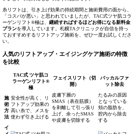
糸リフトは、引き上げ効果の持続期間と施術費用の面から、
「コスパが悪い」と思われていましたが、TAC式ツヤ肌コラ
ーゲンリフト®極は、
継続すればするほどお得になる新料金
プラン
を導入しています。札幌TAクリニックが自信を持っ
ておすすめするリフトアップ施術を、ぜひ一度お試しくださ
い。
人気のリフトアップ・エイジングケア施術の特徴
を比較
TAC式 ツヤ肌コ
フェイスリフト（切
バッカルファ
ラーゲンリフト®
開）
ット除去
極
皮膚下層の
たるみの原因
施
安全性が高く、リ
SMAS（表在筋膜）
となっている
術
フトアップ効果の
を剥離して引っ張り
頬の脂肪を、
方
高い糸で、メスを
上げ、余ったSMAS
腔内から除去
法
使わず引き上げる
や皮膚を切除する
する
イ
メ