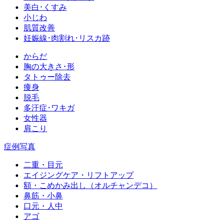
美白･くすみ
小じわ
肌質改善
妊娠線･肉割れ･リスカ跡
からだ
胸の大きさ･形
タトゥー除去
痩身
脱毛
多汗症･ワキガ
女性器
肩こり
症例写真
二重・目元
エイジングケア・リフトアップ
額・こめかみ出し（オルチャンデコ）
鼻筋・小鼻
口元・人中
アゴ