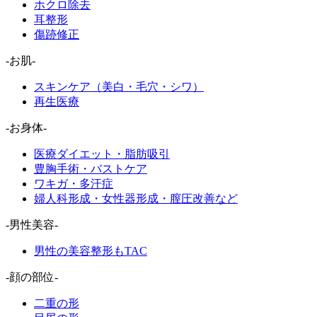
ホクロ除去
耳整形
傷跡修正
-お肌-
スキンケア（美白・毛穴・シワ）
再生医療
-お身体-
医療ダイエット・脂肪吸引
豊胸手術・バストケア
ワキガ・多汗症
婦人科形成・女性器形成・膣圧改善など
-男性美容-
男性の美容整形もTAC
-顔の部位-
二重の形