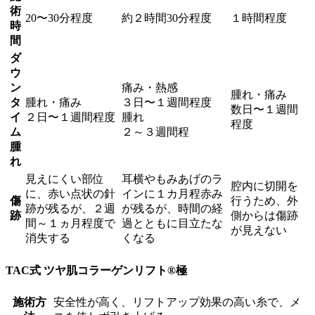
術
20〜30分程度
約２時間30分程度
１時間程度
時
間
ダ
ウ
ン
痛み・熱感
腫れ・痛み
タ
腫れ・痛み
３日〜１週間程度
数日〜１週間
イ
２日〜１週間程度
腫れ
程度
ム
２～３週間程
腫
れ
見えにくい部位
耳横やもみあげのラ
腔内に切開を
に、赤い点状の針
インに１カ月程赤み
傷
行うため、外
跡が残るが、２週
が残るが、時間の経
跡
側からは傷跡
間～１ヵ月程度で
過とともに目立たな
が見えない
消失する
くなる
TAC式 ツヤ肌コラーゲンリフト®極
施術方
安全性が高く、リフトアップ効果の高い糸で、メ