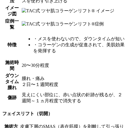
法
スを使わず引き上げる
イメー
ジ図
症例一
覧
・メスを使わないので、ダウンタイムが短い
特徴
・コラーゲンの生成が促進されて、美肌効果
を発揮する
施術時
20〜30分程度
間
ダウン
腫れ・痛み
タイム
２日〜１週間程度
腫れ
見えにくい部位に、赤い点状の針跡が残るが、２
傷跡
週間～１ヵ月程度で消失する
フェイスリフト（切開）
施術方
皮膚下層のSMAS（表在筋膜）を剥離して引っ張り