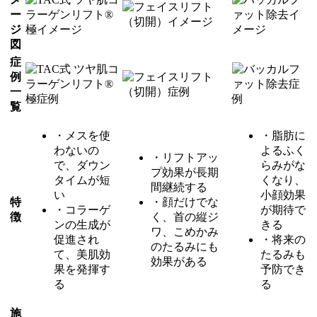
ー
ジ
図
症
例
一
覧
・メスを使
・脂肪に
わないの
よるふく
・リフトアッ
で、ダウン
らみがな
プ効果が長期
タイムが短
くなり、
間継続する
い
小顔効果
特
・顔だけでな
・コラーゲ
が期待で
徴
く、首の縦ジ
ンの生成が
きる
ワ、こめかみ
促進され
・将来の
のたるみにも
て、美肌効
たるみも
効果がある
果を発揮す
予防でき
る
る
施